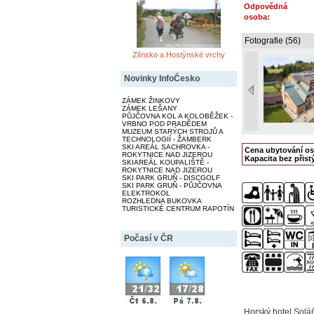
Odpovědná
osoba:
Fotografie (56)
Zlínsko a Hostýnské vrchy
Novinky InfoČesko
ZÁMEK ŽINKOVY
ZÁMEK LEŠANY
PŮJČOVNA KOL A KOLOBĚŽEK -
VRBNO POD PRADĚDEM
MUZEUM STARÝCH STROJŮ A
TECHNOLOGIÍ - ŽAMBERK
SKI AREÁL SACHROVKA -
Cena ubytování o
ROKYTNICE NAD JIZEROU
Kapacita bez přistý
SKIAREÁL KOUPALIŠTĚ -
ROKYTNICE NAD JIZEROU
SKI PARK GRUŇ - DISCGOLF
SKI PARK GRUŇ - PŮJČOVNA
ELEKTROKOL
ROZHLEDNA BUKOVKA
TURISTICKÉ CENTRUM RAPOTÍN
Počasí v ČR
Horský hotel Solá