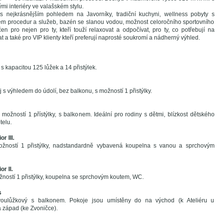
mi interiéry ve valašském stylu.
 s nejkrásnějším pohledem na Javorníky, tradiční kuchyni, wellness pobyty s
em procedur a služeb, bazén se slanou vodou, možnost celoročního sportovního
rčen pro nejen pro ty, kteří touží relaxovat a odpočívat, pro ty, co potřebují na
t a také pro VIP klienty kteří preferují naprosté soukromí a nádherný výhled.
 kapacitou 125 lůžek a 14 přistýlek.
s výhledem do údolí, bez balkonu, s možností 1 přistýlky.
 možností 1 přístýlky, s balkonem. Ideální pro rodiny s dětmi, blízkost dětského
telu.
r III.
žností 1 přistýlky, nadstandardně vybavená koupelna s vanou a sprchovým
r II.
ností 1 přistýlky, koupelna se sprchovým koutem, WC.
s
voulůžkový s balkonem. Pokoje jsou umístěny do na východ (k Ateliéru u
západ (ke Zvoničce).