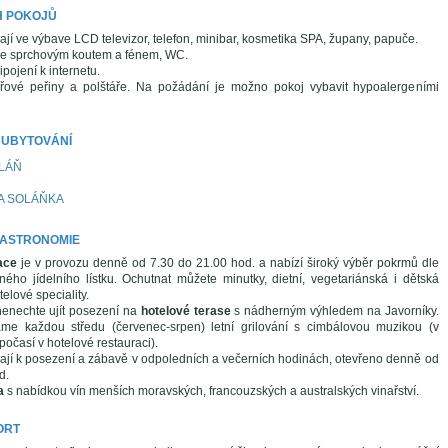
H POKOJŮ
í ve výbave LCD televizor, telefon, minibar, kosmetika SPA, župany, papuče.
se sprchovým koutem a fénem, WC.
ipojení k internetu.
řové peřiny a polštáře. Na požádání je možno pokoj vybavit hypoalergeními
 UBYTOVÁNÍ
OLÁŇ
A SOLÁŇKA
GASTRONOMIE
ace
je v provozu denně od 7.30 do 21.00 hod. a nabízí široký výběr pokrmů dle
ného jídelního lístku. Ochutnat můžete minutky, dietní, vegetariánská i dětská
telové speciality.
 nenechte ujít posezení na
hotelové terase
s nádherným výhledem na Javorníky.
me každou středu (červenec-srpen) letní grilování s cimbálovou muzikou (v
očasí v hotelové restauraci).
ají k posezení a zábavě v odpoledních a večerních hodinách, otevřeno denně od
d.
a
s nabídkou vín menších moravských, francouzských a australských vinařství.
ORT