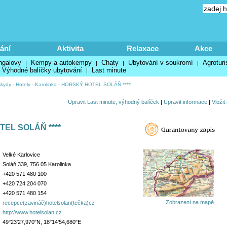
ání
Aktivita
Relaxace
Akce
ngalovy
Kempy a autokempy
Chaty
Ubytování v soukromí
Agroturi
|
|
|
|
Výhodné balíčky ubytování
Last minute
|
kydy
-
Hotely
-
Karolinka
-
HORSKÝ HOTEL SOLÁŇ ****
Upravit Last minute, výhodný balíček
|
Upravit informace
|
Vložit
EL SOLÁŇ ****
Velké Karlovice
Soláň 339, 756 05 Karolinka
+420 571 480 100
+420 724 204 070
+420 571 480 154
Zobrazení na mapě
recepce(zavináč)hotelsolan(tečka)cz
http://www.hotelsolan.cz
49°23'27,970"N, 18°14'54,680"E