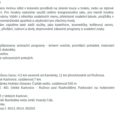
S
ano mohou slíbit v krásném prostředí na zelené louce u hotelu, nebo ve stylové
i. Pro hostiny nabízíme využití celého kongresového sálu, pro menší hostiny
avárny. Výběr z několika svatebních menu, překrásné svatební tabule, projížďky v
ovomanželské apartmá a ubytování pro všechny hosty.
 zajistíme také další služby, jako kadeřnice, kosmetičky, květinový servis,
přivítání, cukroví a dorty, doprovodné zábavné programy a svatební zvyky.
připraveny animační programy - krmení oveček, promítání pohádek, malování
 diskotéky.
kartou.
e vyhrazených pokojích.
šnou čarou: 4,5 km severně od Karolinky, 11 km jihovíchodně od Rožnova.
ké Karlovice, vzdálenost 7 km.
ávka Hutisko-Solanec Čarták-sedlo, vzdálenost 500 m
 č. 481 (Velké Karlovice - Rožnov pod Radhoštěm). Parkování na hotelovém
 z Velkých Karlovic,
měr Bumbálka nebo směr Vsacký Cáb,
nky.
asa č. 6013, 6014, 6020/2