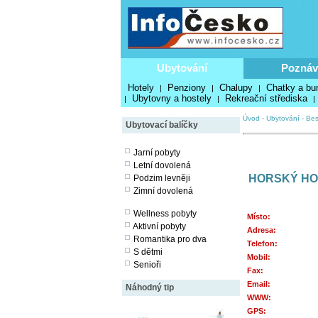
Ubytování
Poznáv
Hotely
Penziony
Chalupy
Chatky a bu
|
|
|
Ubytovny a hostely
Rekreační střediska
|
|
|
Úvod
-
Ubytování
-
Bes
Ubytovací balíčky
Jarní pobyty
Letní dovolená
HORSKÝ HOT
Podzim levněji
Zimní dovolená
Wellness pobyty
Místo:
Aktivní pobyty
Adresa:
Romantika pro dva
Telefon:
S dětmi
Mobil:
Senioři
Fax:
Email:
Náhodný tip
WWW:
GPS: