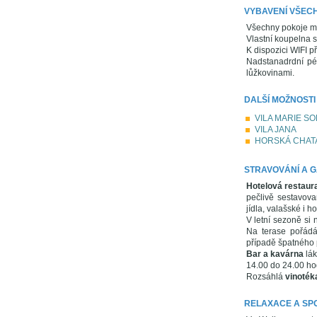
VYBAVENÍ VŠEC
Všechny pokoje maj
Vlastní koupelna 
K dispozici WIFI př
Nadstanadrdní pé
lůžkovinami.
DALŠÍ MOŽNOSTI
VILA MARIE S
VILA JANA
HORSKÁ CHAT
STRAVOVÁNÍ A 
Hotelová restaur
pečlivě sestavova
jídla, valašské i ho
V letní sezoně si
Na terase pořádá
případě špatného p
Bar a kavárna
lák
14.00 do 24.00 ho
Rozsáhlá
vinoték
RELAXACE A SP