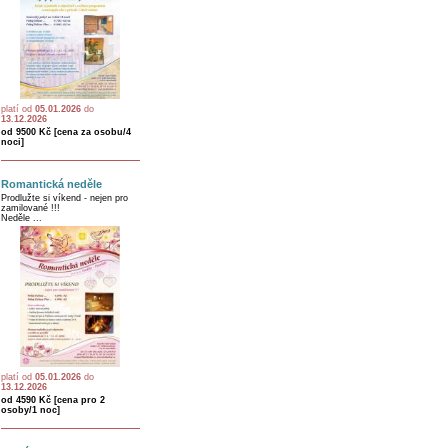
platí od
05.01.2026
do
13.12.2026
od 9500 Kč [cena za osobu/4
noci]
Romantická neděle
Prodlužte si víkend - nejen pro
zamilované !!!
Neděle ...
platí od
05.01.2026
do
13.12.2026
od 4590 Kč [cena pro 2
osoby/1 noc]