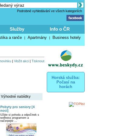
Podrobné vyhledávání ve všech kategoriích
Služby
Info o ČR
stika a ranče
Apartmány
Business hotely
|
|
 novinku
|
Vložit akci
|
Tisknout
Horská služba:
Počasí na
horách
Výhodné nabídky
Pobyty pro seniory [4
noci]
Užijte si pohodu a odpočinek s
wellness programem a
načerpejte ...