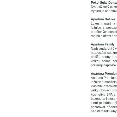
Pokoj Suite Delu
Dvoulůžkový poko
Výhled je orientov
Apartmá Deluxe
Luxusní apartmá 
ložnice s poseze
oddělených postel
rodinu s dětmi nebo
Apartmá Family
Nadstandardní čty
naprostém soukrom
další 2 osoby s 
velkou sedací sou
preferují naprosté
Apartmá Premiu
Apartmá Premium j
ložnice s manželsk
vlastním pracovní
velký obývací poko
kosmetiku SPA a 
bazénu a fitness 
které je nádhern
pozorovat nádhern
nadstardantní ubyt