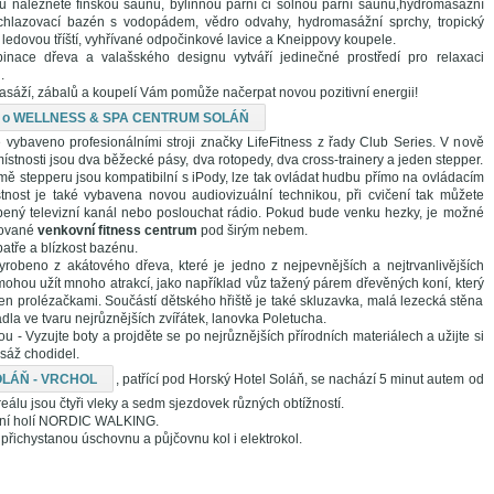
u naleznete finskou saunu, bylinnou parní či solnou parní saunu,hydromasážní
chlazovací bazén s vodopádem, vědro odvahy, hydromasážní sprchy, tropický
ledovou tříští, vyhřívané odpočinkové lavice a Kneippovy koupele.
nace dřeva a valašského designu vytváří jedinečné prostředí pro relaxaci
.
sáží, zábalů a koupelí Vám pomůže načerpat novou pozitivní energii!
cí o WELLNESS & SPA CENTRUM SOLÁŇ
e vybaveno profesionálními stroji značky LifeFitness z řady Club Series. V nově
stnosti jsou dva běžecké pásy, dva rotopedy, dva cross-trainery a jeden stepper.
mě stepperu jsou kompatibilní s iPody, lze tak ovládat hudbu přímo na ovládacím
stnost je také vybavena novou audiovizuální technikou, při cvičení tak můžete
íbený televizní kanál nebo poslouchat rádio. Pokud bude venku hezky, je možné
dované
venkovní fitness centrum
pod širým nebem.
atře a blízkost bazénu.
vyrobeno z akátového dřeva, které je jedno z nejpevnějších a nejtrvanlivějších
 mohou užít mnoho atrakcí, jako například vůz tažený párem dřevěných koní, který
en prolézačkami. Součástí dětského hřiště je také skluzavka, malá lezecká stěna
la ve tvaru nejrůznějších zvířátek, lanovka Poletucha.
 - Vyzujte boty a projděte se po nejrůznějších přírodních materiálech a užijte si
sáž chodidel.
OLÁŇ - VRCHOL
, patřící pod Horský Hotel Soláň, se nachází 5 minut autem od
reálu jsou čtyři vleky a sedm sjezdovek různých obtížností.
ní holí NORDIC WALKING.
přichystanou úschovnu a půjčovnu kol i elektrokol.