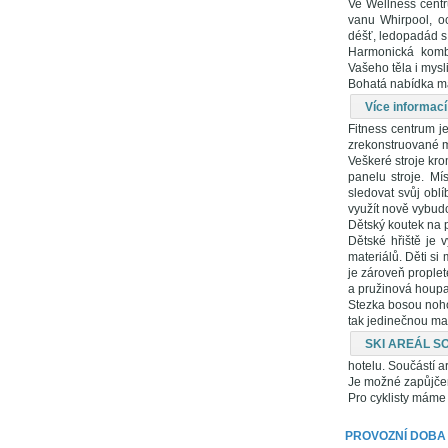
Ve Wellness centr
vanu Whirpool, o
déšť, ledopadád s 
Harmonická kombi
Vašeho těla i mysli
Bohatá nabídka ma
Více informa
Fitness centrum j
zrekonstruované mí
Veškeré stroje kro
panelu stroje. Mí
sledovat svůj obl
využít nově vybu
Dětský koutek na p
Dětské hřiště je 
materiálů. Děti si
je zároveň proplet
a pružinová houpad
Stezka bosou nohou
tak jedinečnou ma
SKI AREÁL S
hotelu. Součástí a
Je možné zapůjče
Pro cyklisty máme 
PROVOZNÍ DOBA