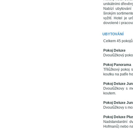
unikátními dřevěný
Nabízí ubytování
širokým sortiment
vyžití. Hotel je u
dovolené i pracova
UBYTOVÁNÍ
Celkem 45 pokojů s
Pokoj Deluxe
Dvoulůžkový pokoj 
Pokoj Panorama
Třílůžkový pokoj s
koutku na patře ho
Pokoj Deluxe Junio
Dvoulůžkovy s mo
koutem.
Pokoj Deluxe Junio
Dvoulůžkovy s mož
Pokoj Deluxe Plu
Nadstandardní d
Hofmanů) nebo na 