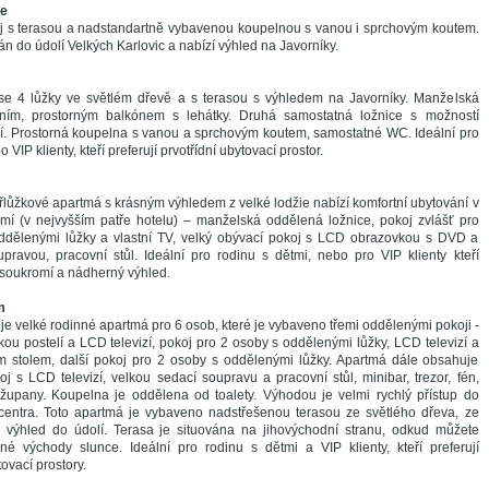
xe
j s terasou a nadstandartně vybavenou koupelnou s vanou i sprchovým koutem.
án do údolí Velkých Karlovic a nabízí výhled na Javorníky.
se 4 lůžky ve světlém dřevě a s terasou s výhledem na Javorníky. Manželská
ním, prostorným balkónem s lehátky. Druhá samostatná ložnice s možností
í. Prostorná koupelna s vanou a sprchovým koutem, samostatné WC. Ideální pro
 VIP klienty, kteří preferují prvotřídní ubytovací prostor.
řlůžkové apartmá s krásným výhledem z velké lodžie nabízí komfortní ubytování v
í (v nejvyšším patře hotelu) – manželská oddělená ložnice, pokoj zvlášť pro
oddělenými lůžky a vlastní TV, velký obývací pokoj s LCD obrazovkou s DVD a
pravou, pracovní stůl. Ideální pro rodinu s dětmi, nebo pro VIP klienty kteří
 soukromí a nádherný výhled.
m
e velké rodinné apartmá pro 6 osob, které je vybaveno třemi oddělenými pokoji -
ou postelí a LCD televizí, pokoj pro 2 osoby s oddělenými lůžky, LCD televizí a
m stolem, další pokoj pro 2 osoby s oddělenými lůžky. Apartmá dále obsahuje
j s LCD televizí, velkou sedací soupravu a pracovní stůl, minibar, trezor, fén,
župany. Koupelna je oddělena od toalety. Výhodou je velmi rychlý přístup do
centra. Toto apartmá je vybaveno nadstřešenou terasou ze světlého dřeva, ze
ý výhled do údolí. Terasa je situována na jihovýchodní stranu, odkud můžete
é východy slunce. Ideální pro rodinu s dětmi a VIP klienty, kteří preferují
ovací prostory.