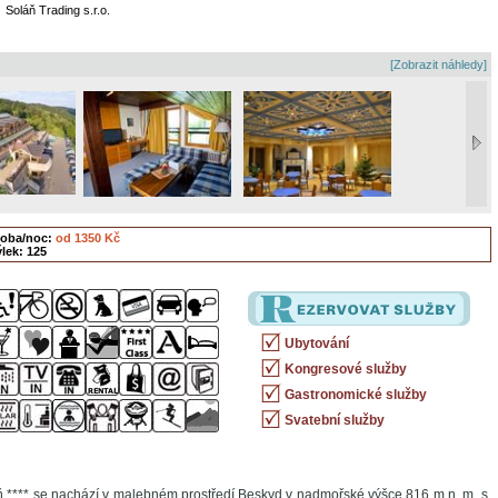
Soláň Trading s.r.o.
[Zobrazit náhledy]
soba/noc:
od 1350 Kč
lek: 125
Ubytování
Kongresové služby
Gastronomické služby
Svatební služby
ň **** se nachází v malebném prostředí Beskyd v nadmořské výšce 816 m n. m. s