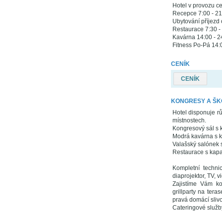
Hotel v provozu ce
Recepce 7:00 - 21
Ubytování příjezd
Restaurace 7:30 -
Kavárna 14:00 - 2
Fitness Po-Pá 14:0
CENÍK
CENÍK
KONGRESY A ŠK
Hotel disponuje r
místnostech.
Kongresový sál s k
Modrá kavárna s k
Valašský salónek 
Restaurace s kapa
Kompletní techni
diaprojektor, TV, 
Zajistíme Vám ko
grillparty na tera
pravá domácí slivo
Cateringové služby