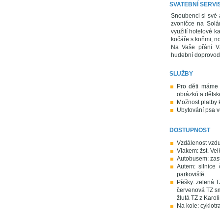
SVATEBNÍ SERVI
Snoubenci si své 
zvoničce na Solán
využití hotelové k
kočáře s koňmi, n
Na Vaše přání Vám
hudební doprovod, 
SLUŽBY
Pro děti máme 
obrázků a dětské
Možnost platby 
Ubytování psa v
DOSTUPNOST
Vzdálenost vzdu
Vlakem: žst. Vel
Autobusem: zast
Autem: silnice
parkoviště.
Pěšky: zelená TZ
červenová TZ s
žlutá TZ z Karoli
Na kole: cyklotr