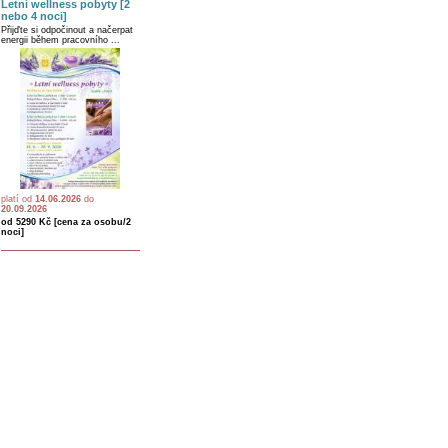
Letní wellness pobyty [2
nebo 4 noci]
Přijďte si odpočinout a načerpat
energii během pracovního ...
platí od
14.06.2026
do
20.09.2026
od 5290 Kč [cena za osobu/2
noci]