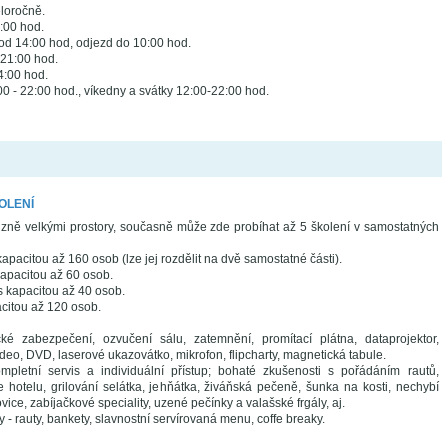
loročně.
:00 hod.
 od 14:00 hod, odjezd do 10:00 hod.
 21:00 hod.
4:00 hod.
0 - 22:00 hod., víkedny a svátky 12:00-22:00 hod.
OLENÍ
ůzně velkými prostory, současně může zde probíhat až 5 školení v samostatných
apacitou až 160 osob (lze jej rozdělit na dvě samostatné části).
apacitou až 60 osob.
s kapacitou až 40 osob.
citou až 120 osob.
cké zabezpečení, ozvučení sálu, zatemnění, promítací plátna, dataprojektor,
video, DVD, laserové ukazovátko, mikrofon, flipcharty, magnetická tabule.
mpletní servis a individuální přístup; bohaté zkušenosti s pořádáním rautů,
se hotelu, grilování selátka, jehňátka, živáňská pečeně, šunka na kosti, nechybí
vice, zabíjačkové speciality, uzené pečínky a valašské frgály, aj.
 - rauty, bankety, slavnostní servírovaná menu, coffe breaky.